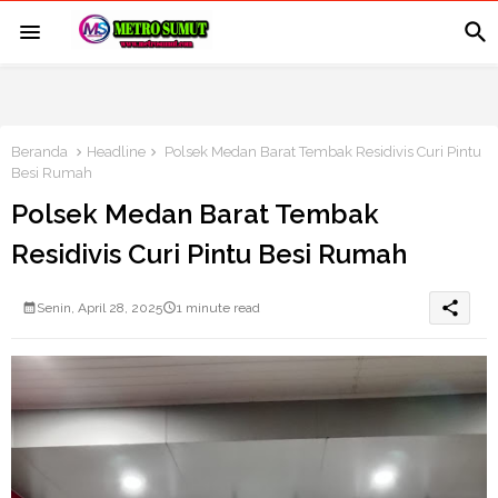
Beranda
Headline
Polsek Medan Barat Tembak Residivis Curi Pintu
Besi Rumah
Polsek Medan Barat Tembak
Residivis Curi Pintu Besi Rumah
share
Senin, April 28, 2025
1 minute read