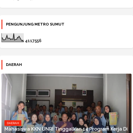
PENGUNJUNG METRO SUMUT
4
1
1
7
5
5
6
DAERAH
DAERAH
Mahasiswa KKN UNRI Tinggalkan 14 Program Kerja Di