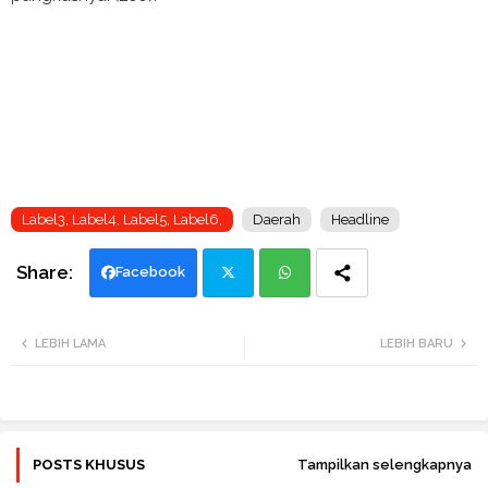
Label3, Label4, Label5, Label6,
Daerah
Headline
Facebook
Twi
Wh
LEBIH LAMA
LEBIH BARU
tte
ats
r
app
POSTS KHUSUS
Tampilkan selengkapnya