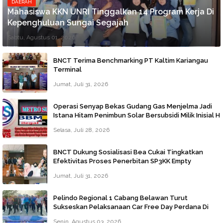
DAERAH
Mahasiswa KKN UNRI Tinggalkan 14 Program Kerja Di
Kepenghuluan Sungai Segajah
Sabtu, Agustus 01, 2026
BNCT Terima Benchmarking PT Kaltim Kariangau
Terminal
Jumat, Juli 31, 2026
Operasi Senyap Bekas Gudang Gas Menjelma Jadi
Istana Hitam Penimbun Solar Bersubsidi Milik Inisial H
Di Jalan Jala Marelan Beroperasi Tanpa Tersentuh
Selasa, Juli 28, 2026
Hukum
BNCT Dukung Sosialisasi Bea Cukai Tingkatkan
Efektivitas Proses Penerbitan SP3KK Empty
Container
Jumat, Juli 31, 2026
Pelindo Regional 1 Cabang Belawan Turut
Sukseskan Pelaksanaan Car Free Day Perdana Di
Belawan
Senin, Agustus 03, 2026