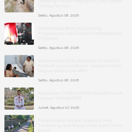
Dampingi Petani Penyiapan Lahan Sawah
Di Desa Ngoran
Sabtu, Agustus 08, 2026
Wamendagri Bima Arya Dorong
Penghijauan Jadi Gerakan Berkelanjutan
Di Daerah
Sabtu, Agustus 08, 2026
Wamendagri Ribka Apresiasi Peran Aktif
Pemkab Jayapura Bantu Tangani Korban
Dugaan Keracunan MBG
Sabtu, Agustus 08, 2026
Kegagalan Tidak Surutkan Ramdhan Jadi
Lulusan Terbaik IPDN
Jumat, Agustus 07, 2026
Pererat Kebersamaan, Babinsa Desa
Tembalang Ajak Warga Kerja Bakti Jumat
Bersih