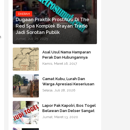
DAERAH
Dugaan Praktik Prostitusi Di The
Red Spa Komplek Brayan Trade
Jadi Sorotan Publik
n
Jumat, Juli 25, 2025
Asal Usul Nama Hamparan
Perak Dan Hubungannya
Dengan Deli
Kamis, Maret 16, 2017
Camat Kubu, Lurah Dan
Warga Apresiasi Keseriusan
Pemkab Rohil Perbaikan
Selasa, Juli 28, 2026
Jalan Poros Kubu Secara
Darurat
Lapor Pak Kapolri, Bos Togel
Belawan Dan Delser Sangat
Meresahkan Warga
Jumat, Maret 13, 2020