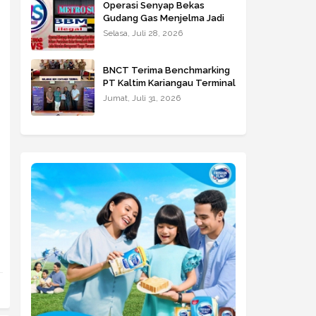
Operasi Senyap Bekas
Gudang Gas Menjelma Jadi
Istana Hitam Penimbun Solar
Selasa, Juli 28, 2026
Bersubsidi Milik Inisial H Di
Jalan Jala Marelan
Beroperasi Tanpa Tersentuh
BNCT Terima Benchmarking
Hukum
PT Kaltim Kariangau Terminal
Jumat, Juli 31, 2026