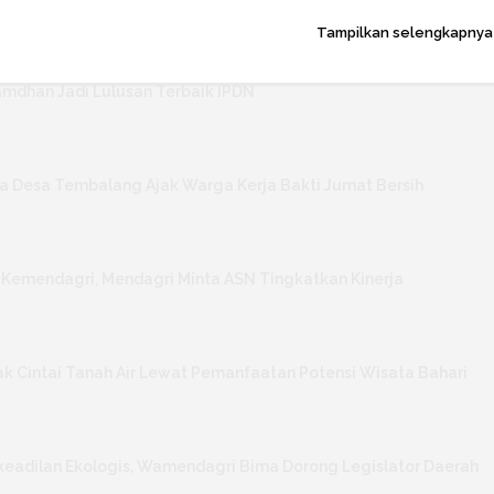
Tampilkan selengkapnya
mdhan Jadi Lulusan Terbaik IPDN
a Desa Tembalang Ajak Warga Kerja Bakti Jumat Bersih
 Kemendagri, Mendagri Minta ASN Tingkatkan Kinerja
ak Cintai Tanah Air Lewat Pemanfaatan Potensi Wisata Bahari
adilan Ekologis, Wamendagri Bima Dorong Legislator Daerah