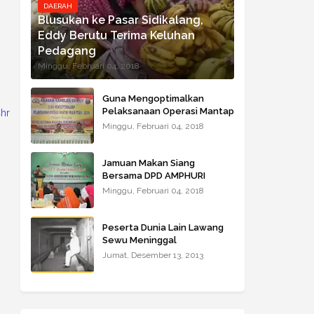
DAERAH
Blusukan ke Pasar Sidikalang,
Eddy Berutu Terima Keluhan
Pedagang
Minggu, Februari 04, 2018
Guna Mengoptimalkan
Pelaksanaan Operasi Mantap
akra Wijayakesuma (CCW), SIUP-PM : No.01451/1.824.271, NPWP : 21.0
Praja Toba – 2018 Kapoldasu
Minggu, Februari 04, 2018
Beri Arahan
Jamuan Makan Siang
Bersama DPD AMPHURI
Wilayah Sumbagut
Minggu, Februari 04, 2018
Peserta Dunia Lain Lawang
Sewu Meninggal
Jumat, Desember 13, 2013