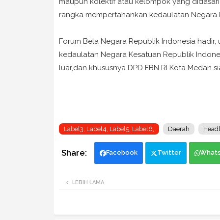
maupun kolektif atau kelompok yang didasari
rangka mempertahankan kedaulatan Negara K
Forum Bela Negara Republik Indonesia hadir, 
kedaulatan Negara Kesatuan Republik Indones
luar,dan khususnya DPD FBN RI Kota Medan si
Label3, Label4, Label5, Label6,
Daerah
Headl
Facebook
Twitter
What
LEBIH LAMA