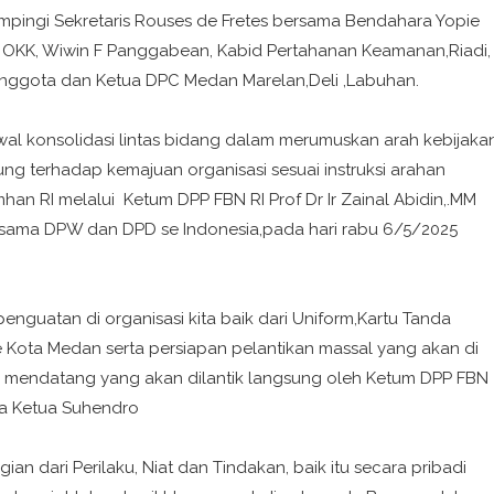
pingi Sekretaris Rouses de Fretes bersama Bendahara Yopie
d OKK, Wiwin F Panggabean, Kabid Pertahanan Keamanan,Riadi,
 anggota dan Ketua DPC Medan Marelan,Deli ,Labuhan.
wal konsolidasi lintas bidang dalam merumuskan arah kebijaka
ung terhadap kemajuan organisasi sesuai instruksi arahan
han RI melalui Ketum DPP FBN RI Prof Dr Ir Zainal Abidin,.MM
ama DPW dan DPD se Indonesia,pada hari rabu 6/5/2025
penguatan di organisasi kita baik dari Uniform,Kartu Tanda
Kota Medan serta persiapan pelantikan massal yang akan di
i mendatang yang akan dilantik langsung oleh Ketum DPP FBN
ya Ketua Suhendro
ian dari Perilaku, Niat dan Tindakan, baik itu secara pribadi