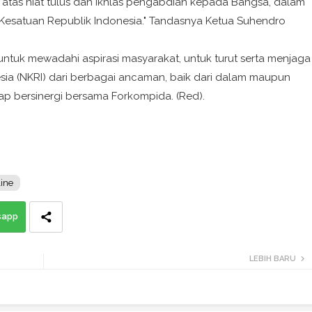
 atas niat tulus dan ikhlas pengabdian kepada Bangsa, dalam
esatuan Republik Indonesia." Tandasnya Ketua Suhendro
untuk mewadahi aspirasi masyarakat, untuk turut serta menjaga
ia (NKRI) dari berbagai ancaman, baik dari dalam maupun
ap bersinergi bersama Forkompida. (Red).
ine
sapp
LEBIH BARU