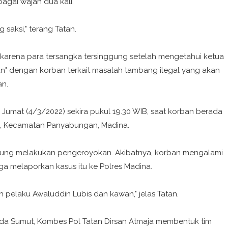
agai wajah dua kali.
 saksi," terang Tatan.
an karena para tersangka tersinggung setelah mengetahui ketua
n" dengan korban terkait masalah tambang ilegal yang akan
an.
 Jumat (4/3/2022) sekira pukul 19.30 WIB, saat korban berada
h, Kecamatan Panyabungan, Madina.
sung melakukan pengeroyokan. Akibatnya, korban mengalami
ga melaporkan kasus itu ke Polres Madina.
h pelaku Awaluddin Lubis dan kawan," jelas Tatan.
olda Sumut, Kombes Pol Tatan Dirsan Atmaja membentuk tim