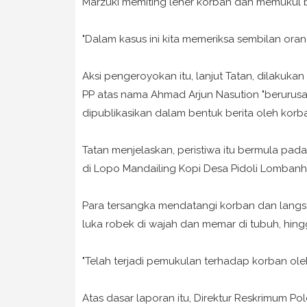
Marzuki memiting leher korban dan memukul b
"Dalam kasus ini kita memeriksa sembilan orang
Aksi pengeroyokan itu, lanjut Tatan, dilakuk
PP atas nama Ahmad Arjun Nasution "berurusa
dipublikasikan dalam bentuk berita oleh korb
Tatan menjelaskan, peristiwa itu bermula pada
di Lopo Mandailing Kopi Desa Pidoli Lomban
Para tersangka mendatangi korban dan lang
luka robek di wajah dan memar di tubuh, hing
"Telah terjadi pemukulan terhadap korban ole
Atas dasar laporan itu, Direktur Reskrimum P