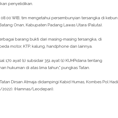
kan penyelidikan.
ul 08.00 WIB, tim mengetahui persembunyian tersangka di kebun
atang Onan, Kabupaten Padang Lawas Utara (Paluta).
erbagai barang bukti dari masing-masing tersangka, di
epeda motor, KTP, kalung, handphone dan lainnya.
al 170 ayat (1) subsidair 351 ayat (1) KUHPidana tentang
 hukuman di atas lima tahun," pungkas Tatan.
Tatan Dirsan Atmaja didampingi Kabid Humas, Kombes Pol Hadi
3/2022). (Hamnas/Leodepari).