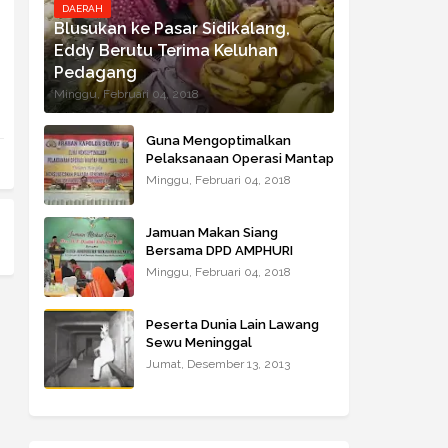
DAERAH
Blusukan ke Pasar Sidikalang,
Eddy Berutu Terima Keluhan
Pedagang
Minggu, Februari 04, 2018
Guna Mengoptimalkan
Pelaksanaan Operasi Mantap
Praja Toba – 2018 Kapoldasu
Minggu, Februari 04, 2018
Beri Arahan
Jamuan Makan Siang
Bersama DPD AMPHURI
Wilayah Sumbagut
Minggu, Februari 04, 2018
Peserta Dunia Lain Lawang
Sewu Meninggal
Jumat, Desember 13, 2013