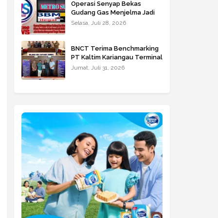
Operasi Senyap Bekas
Gudang Gas Menjelma Jadi
Istana Hitam Penimbun Solar
Selasa, Juli 28, 2026
Bersubsidi Milik Inisial H Di
Jalan Jala Marelan
Beroperasi Tanpa Tersentuh
BNCT Terima Benchmarking
Hukum
PT Kaltim Kariangau Terminal
Jumat, Juli 31, 2026