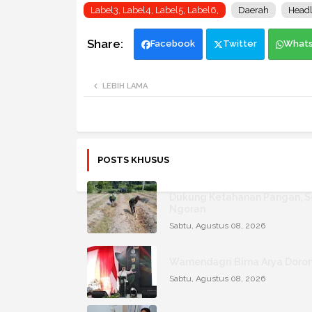
Label3, Label4, Label5, Label6,
Daerah
Headl
Facebook
Twitter
What
LEBIH LAMA
POSTS KHUSUS
Dukung Ketahanan Pangan, Se
Ngoran
Sabtu, Agustus 08, 2026
Wamendagri Bima Arya Dorong
Sabtu, Agustus 08, 2026