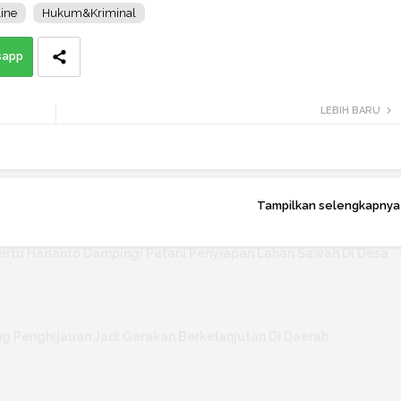
ine
Hukum&Kriminal
sapp
LEBIH BARU
Tampilkan selengkapnya
rtu Harianto Dampingi Petani Penyiapan Lahan Sawah Di Desa
 Penghijauan Jadi Gerakan Berkelanjutan Di Daerah