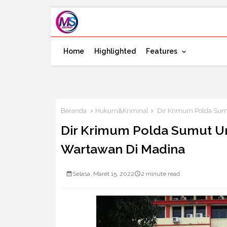
Home
Highlighted
Features
Beranda
Hukum&Kriminal
Dir Krimum Polda Sum
Dir Krimum Polda Sumut 
Wartawan Di Madina
Selasa, Maret 15, 2022
2 minute read