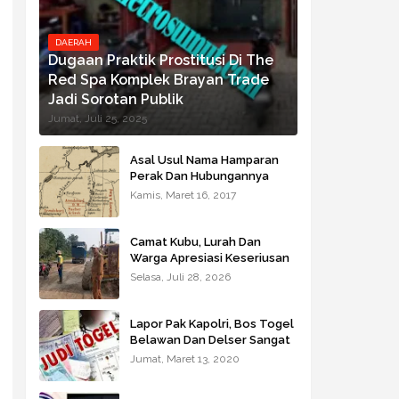
DAERAH
Dugaan Praktik Prostitusi Di The
Red Spa Komplek Brayan Trade
Jadi Sorotan Publik
Jumat, Juli 25, 2025
Asal Usul Nama Hamparan
Perak Dan Hubungannya
Dengan Deli
Kamis, Maret 16, 2017
Camat Kubu, Lurah Dan
Warga Apresiasi Keseriusan
Pemkab Rohil Perbaikan
Selasa, Juli 28, 2026
Jalan Poros Kubu Secara
Darurat
Lapor Pak Kapolri, Bos Togel
Belawan Dan Delser Sangat
Meresahkan Warga
Jumat, Maret 13, 2020