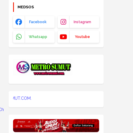
MEDSOS
Facebook
Instagram
Whatsapp
Youtube
WWW.METROSUMUT
ra Wijayakesuma (CCW), SIUP-PM : No.01451/1.824.271, NPWP : 21.057